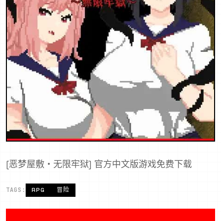
[恶梦屋敷・无限牢狱] 官方中文版游戏免费下载
TAGS:
RPG
冒险