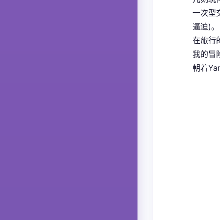
一次型
逼迫)。
在旅行
我的冒险
朝着Ya