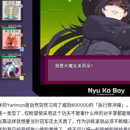
的Yarimon居自然突然习将了威劲800000的「执行弊冲撞」
唯一类型了...仅盼望使采用这个功夫不管事什么样的对手掌都能够打
光靠这样就想要当针冠军还太天真了，作为训练家就必须不断精
伴的我已经是超放心情的事情了，终于可以把一些输掉的钱给拿归到