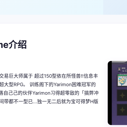
ame介绍
交易巨大师属于 超过150型依在所怪兽!!信息丰
大型RPG。 训练阁下的Yarimon困难冠军的
坐落自己己的伙伴Yarimon习得超零敌的「搞弊冲
间带都不一型已...独一无二后就为宝可得梦H版