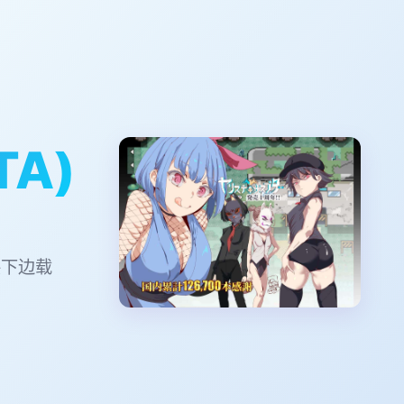
TA)
偿下边载