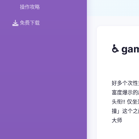
操作攻略
免费下载
♿ g
好多个次性
富度爆示的超
头衔!! 仅
撞」这个之
大师