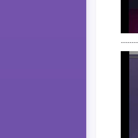
--------