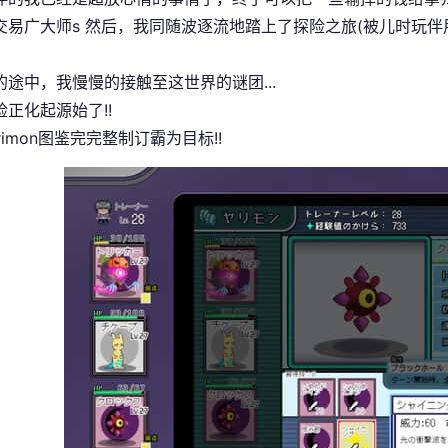
交易广大师s 然后，我同随波逐流地踏上了探险之旅(被儿时玩
的途中，我慢慢的接触至这世界的谜团...
正化起源始了!!
rimon图鉴完完整制订霸为目标!!