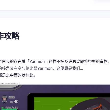
操作攻略
个白天的存在着「Yarimon」这样不按及许思议即将中型的造物
核角又有空与伦比弱Yarimon，这便算是我们...
都是之中面的状情终。