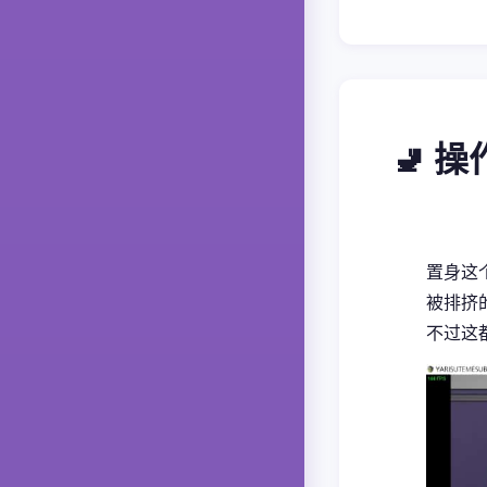
🚽 
置身这
被排挤的
不过这