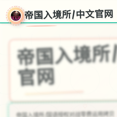
帝国入境所|中文官网
所
网
♡
帝国入境所|国语授权对战零费运用拷贝