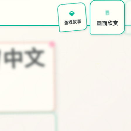
🚪
💎
画面欣赏
游戏故事
帝
国
入
境
|
中
文
官
♡