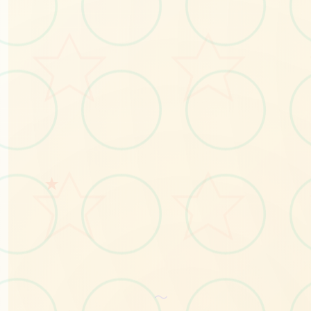
📪
★
No.1
～