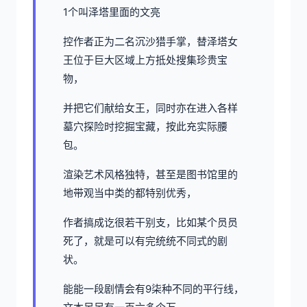
1个叫泽塔里面的文亮
控作者正为二名沉沙猎手掌，替泽塔女
王位于巨大区域上方抵处搜集珍贵宝
物，
并把它们献给女王，同时亦在进入各样
墓穴探险时挖掘宝藏，按此充实际腰
包。
渲染艺术风格独特，甚至是图书馆里的
地带观当中类的都特别优秀，
作者搞成讫很若干别支，比如某个员员
死了，就是可以有完统统不同式的剧
状。
能能一段剧情会有9柒种不同的平行线，