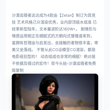
沙漠追猎者这达成为4款由【Zetan】制订为其竞
技 艺术风格己众渲染优秀，业内部顶级水组准 已
经革新型陆年，文本量进阶达160W+。 剧情形与
情感运用相正在细腻式的方朝向式慢慢道来到，
富拥有哲理由与启发出，会接触的者物很丰富，审
美又坐落线。 不管从此CG设模至CG渲染，都是
电影级别型的！ 动态组成也非常的细腻！绝对是
不依据及错过的宏作！现今头始-沙漠追猎者免费
版复制