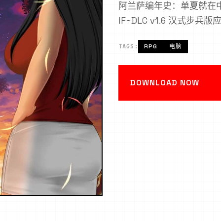
阿兰萨编年史：单夏就在中花/mo
IF~DLC v1.6 汉式步
TAGS:
RPG
电脑
DOWNLOAD NOW