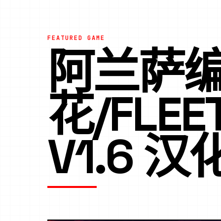
FEATURED GAME
阿兰萨
花/FLEET
V1.6 