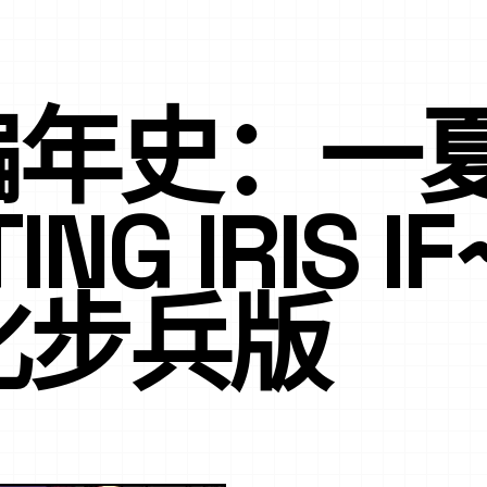
编年史：一
ING IRIS I
汉化步兵版