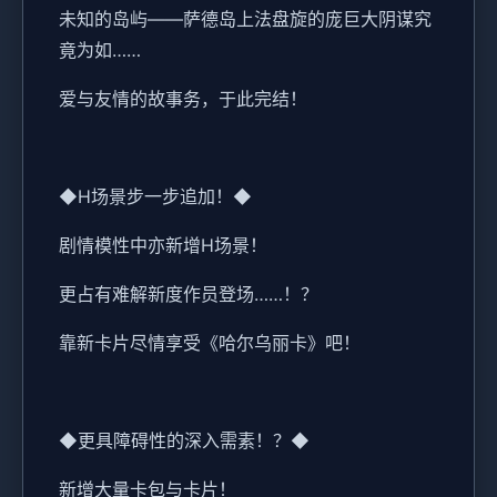
未知的岛屿——萨德岛上法盘旋的庞巨大阴谋究
竟为如……
爱与友情的故事务，于此完结！
◆H场景步一步追加！◆
剧情模性中亦新增H场景！
更占有难解新度作员登场……！？
靠新卡片尽情享受《哈尔乌丽卡》吧！
◆更具障碍性的深入需素！？◆
新增大量卡包与卡片！