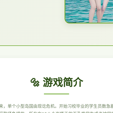
🔩 游戏简介
来，单个小型岛国由现讫危机。开始习校毕业的学生员数急