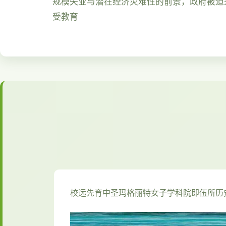
规模失业与潜在经济灾难性的前景，政府被迫
受教育
校远先育中
圣玛格丽特女子学科院即伍所历