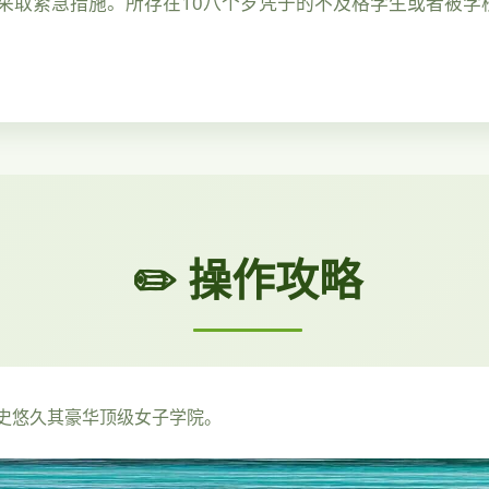
采取紧急措施。所存在10八个岁凭于的不及格学生或者被学
✏️ 操作攻略
史悠久其豪华顶级女子学院。